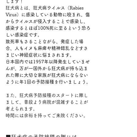
します！
狂犬病とは、
狂犬病ウイルス（Rabies 
Virus）に感染している動物に咬まれ、傷
からウイルスが侵入することで感染し、
感染するとほぼ100%死に至るという恐ろ
しい感染症です。
致死率もさることながら、発症した場
合、人もイヌも麻痺や精神錯乱などすさ
まじい神経症状に悩まされます。
日本国内では1957年以降発生していませ
んが、万が一国外から狂犬病が持ち込ま
れた際に大切な家族が狂犬病にならない
ように年1回の予防接種を行いましょう。
また、狂犬病予防接種のスタートに際し
まして、普段より病院が混雑することが
考えられます。
時間には余裕を持ってご来院ください。