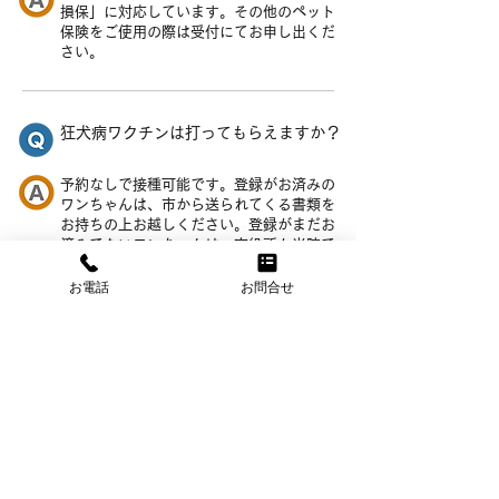
損保」に対応しています。その他のペット
保険をご使用の際は受付にてお申し出くだ
さい。
狂犬病ワクチンは打ってもらえますか？
予約なしで接種可能です。登録がお済みの
ワンちゃんは、市から送られてくる書類を
お持ちの上お越しください。登録がまだお
済みでないワンちゃんは、市役所か当院で
登録をしてからの接種になります。初回は
登録料3,000円と接種代3,240円がかかり
お電話
お問合せ
ます。次年度からは接種代のみのお支払い
です。
狂犬病ワクチンは、現金のみでのお支払い
となります。また、3月は接種できませ
ん。ご注意ください。